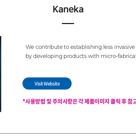
Kaneka
We contribute to establishing less invasive
by developing products with micro-fabricat
Visit Website
*사용방법 및 주의사항은 각 제품이미지 클릭 후 참